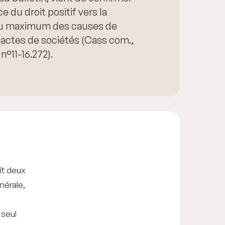
 du droit positif vers la
au maximum des causes de
s actes de sociétés (Cass com.,
n°11-16.272).
it deux
nérale,
 seul