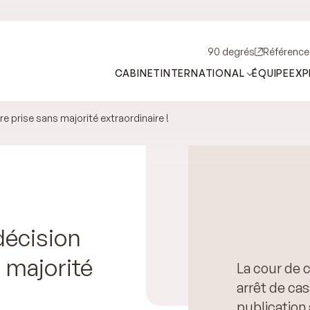
90 degrés
Référence
CABINET
INTERNATIONAL
ÉQUIPE
EXP
re prise sans majorité extraordinaire !
décision
 majorité
La cour de 
arrêt de ca
publication 