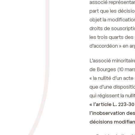
associé représentan
part que les décisio
objet la modificati
droits de souscripti
les trois quarts des
d’accordéon » en arg
L’associé minoritair
de Bourges (10 mars
« l
a nullité d’un act
que d’une disposit
qui régissent la null
«
l’article L. 223-
l’inobservation des
décisions modifian