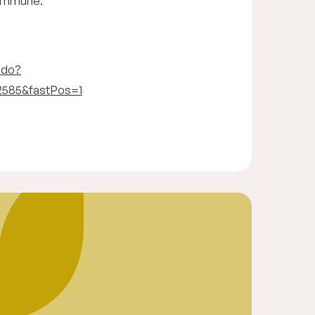
 commune.
.do?
2585&fastPos=1