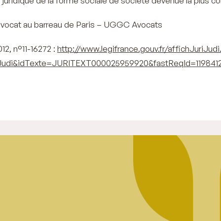
té juridique de la forme sociale de société devenue la plus
vocat au barreau de Paris – UGGC Avocats
2, n°11-16272 :
http://www.legifrance.gouv.fr/affichJuriJudi
iJudi&idTexte=JURITEXT000025959920&fastReqId=119841