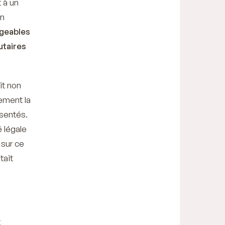
 à un
on
ageables
utaires
it non
ement la
ésentés.
é légale
 sur ce
tait
t