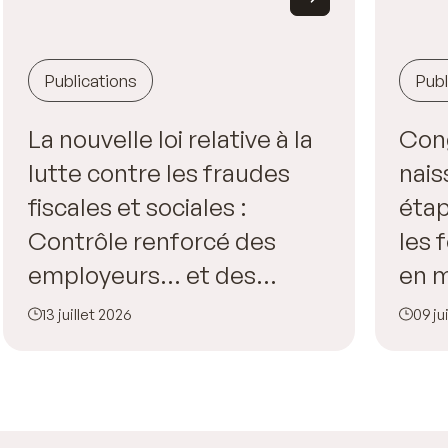
Publications
Publ
La nouvelle loi relative à la
Con
lutte contre les fraudes
nais
fiscales et sociales :
étap
Contrôle renforcé des
les
employeurs… et des
en m
salariés !
l’en
13 juillet 2026
09 ju