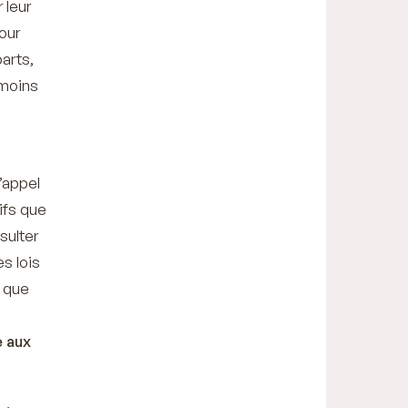
 leur
pour
arts,
 moins
d’appel
ifs que
sulter
s lois
t que
e aux