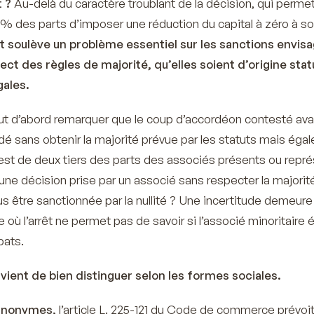
t ?
Au-delà du caractère troublant de la décision, qui permet
% des parts d’imposer une réduction du capital à zéro à s
êt soulève un problème essentiel sur les sanctions envis
ct des règles de majorité, qu’elles soient d’origine stat
gales.
ut d’abord remarquer que le coup d’accordéon contesté ava
é sans obtenir la majorité prévue par les statuts mais égal
i est de deux tiers des parts des associés présents ou repr
u’une décision prise par un associé sans respecter la majorit
s être sanctionnée par la nullité ? Une incertitude demeure
 où l’arrêt ne permet pas de savoir si l’associé minoritaire é
bats.
onvient de bien distinguer selon les formes sociales.
 anonymes,
l’article L. 225-121 du Code de commerce prévoi