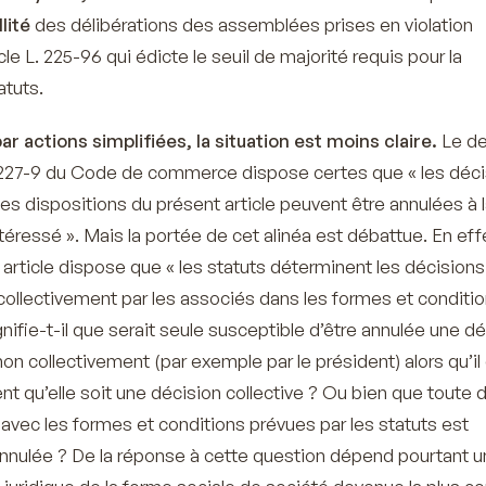
llité
des délibérations des assemblées prises en violation
le L. 225-96 qui édicte le seuil de majorité requis pour la
atuts.
ar actions simplifiées, la situation est moins claire.
Le de
 L. 227-9 du Code de commerce dispose certes que «
les déc
des dispositions du présent article peuvent être annulées à 
téressé
». Mais la portée de cet alinéa est débattue. En effe
 article dispose que «
les statuts déterminent les décisions
collectivement par les associés dans les formes et conditio
gnifie-t-il que serait seule susceptible d’être annulée une d
 non collectivement (par exemple par le président) alors qu’il 
t qu’elle soit une décision collective ? Ou bien que toute 
 avec les formes et conditions prévues par les statuts est
annulée ? De la réponse à cette question dépend pourtant 