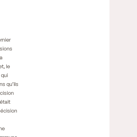
rnier
isions
la
t, le
 qui
ns qu’ils
écision
était
décision
une