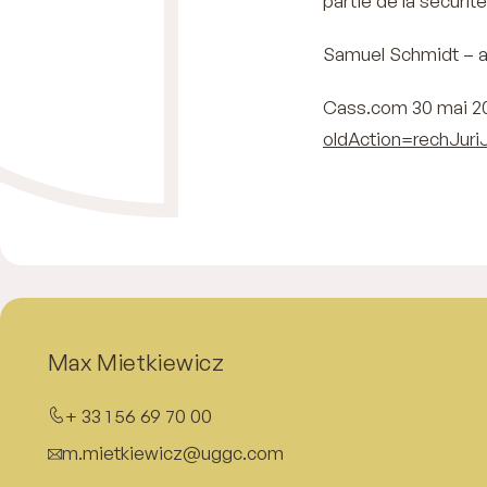
partie de la sécuri
Samuel Schmidt – a
Cass.com 30 mai 201
oldAction=rechJur
Max Mietkiewicz
+ 33 1 56 69 70 00
m.mietkiewicz@uggc.com