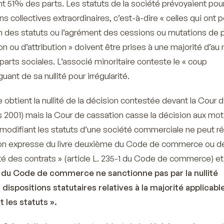
t 51% des parts. Les statuts de la société prévoyaient pour
ns collectives extraordinaires, c’est-à-dire «
celles qui ont 
on des statuts ou l’agrément des cessions ou mutations de p
on ou d’attribution
» doivent être prises à une majorité d’au
 parts sociales. L’associé minoritaire conteste le « coup
uant de sa nullité pour irrégularité.
e obtient la nullité de la décision contestée devant la Cour 
 2001) mais la Cour de cassation casse la décision aux mot
e modifiant les statuts d’une société commerciale ne peut ré
ion expresse du livre deuxième du Code de commerce ou de
ité des contrats
» (article L. 235-1 du Code de commerce) e
30 du Code de commerce ne sanctionne pas par la nullité
 dispositions statutaires relatives à la majorité applicabl
t les statuts
».