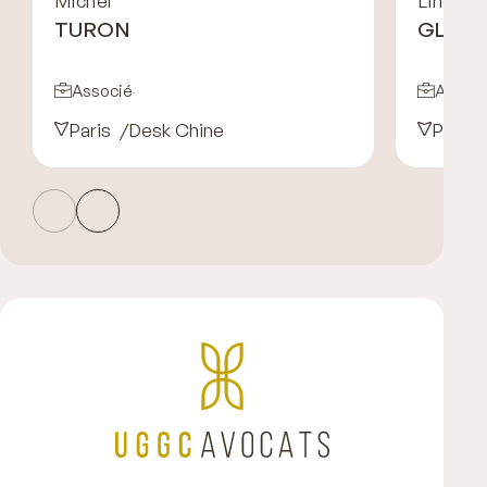
Michel
Line-Al
TURON
GLOTI
Associé
Associ
Paris
Desk Chine
Paris