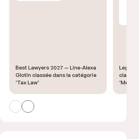
Best Lawyers 2027 — Line-Alexa
Legal 5
Glotin classée dans la catégorie
classé ‘
‘Tax Law’
‘Media 