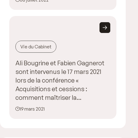
Vie du Cabinet
Ali Bougrine et Fabien Gagnerot
sont intervenus le 17 mars 2021
lors de la conférence «
Acquisitions et cessions :
comment maîtriser la
négociation de vos garanties
19 mars 2021
d’actif et de passif ? »