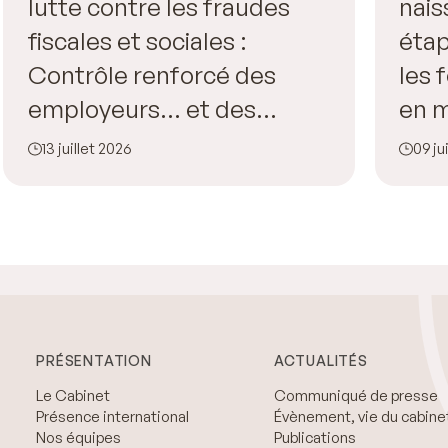
lutte contre les fraudes
nais
fiscales et sociales :
étap
Contrôle renforcé des
les
employeurs… et des
en m
salariés !
l’en
13 juillet 2026
09 ju
PRÉSENTATION
ACTUALITÉS
Le Cabinet
Communiqué de presse
Présence international
Évènement, vie du cabine
Nos équipes
Publications