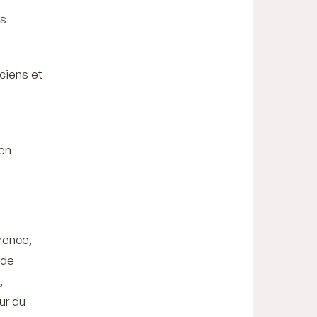
es
iciens et
 en
rence,
 de
,
ur du