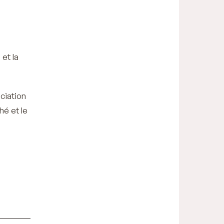
 et la
ciation
hé et le