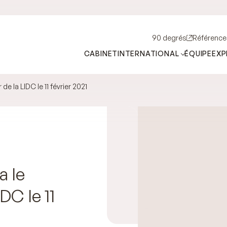
90 degrés
Référence
CABINET
INTERNATIONAL
ÉQUIPE
EXP
 la LIDC le 11 février 2021
 le
DC le 11