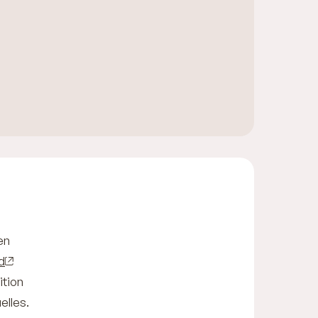
en
d
ition
elles.