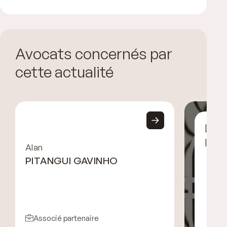
Avocats concernés par
cette actualité
Déco
l’éq
Alan
PITANGUI GAVINHO
Associé partenaire