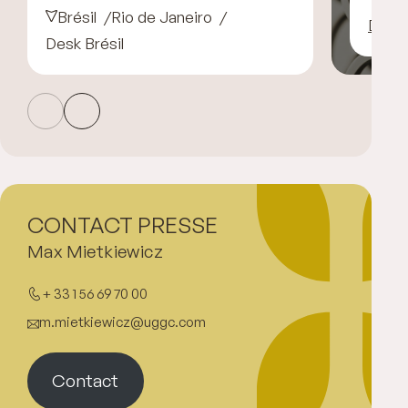
Brésil
Rio de Janeiro
Décou
Desk Brésil
CONTACT PRESSE
Max Mietkiewicz
+ 33 1 56 69 70 00
m.mietkiewicz@uggc.com
Contact