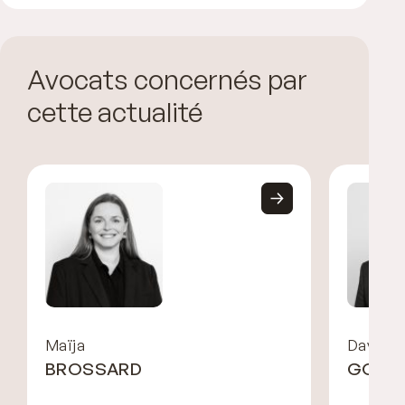
Avocats concernés par
cette actualité
Maïja
David
BROSSARD
GORDO