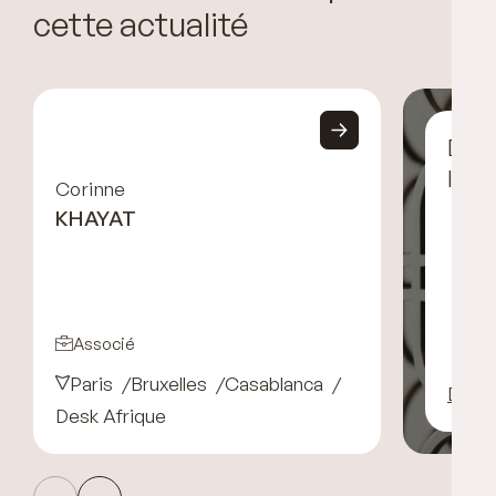
cette actualité
Déco
l’éq
Corinne
KHAYAT
Associé
Paris
Bruxelles
Casablanca
Décou
Desk Afrique