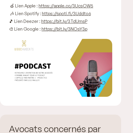
🍏 Lien Apple :
https://apple.co/3UcsOW5
🎶 Lien Spotify :
https://spoti.fi/3Uddto6
🎵 Lien Deezer :
https://bit.ly/3TdUmsP
🎨 Lien Google :
https://bit.ly/3NOsY3p
Avocats concernés par