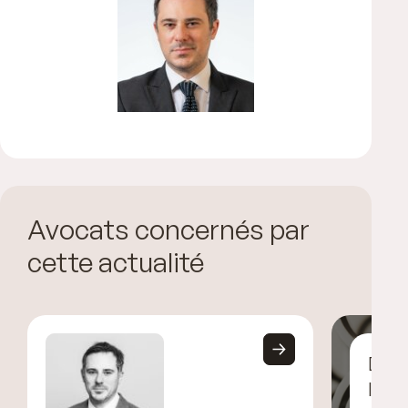
Avocats concernés par
cette actualité
Déco
l’éq