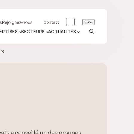
Contact
FR
s
Rejoignez-nous
ERTISES
SECTEURS
ACTUALITÉS
ire
ts a conseillé un des groupes