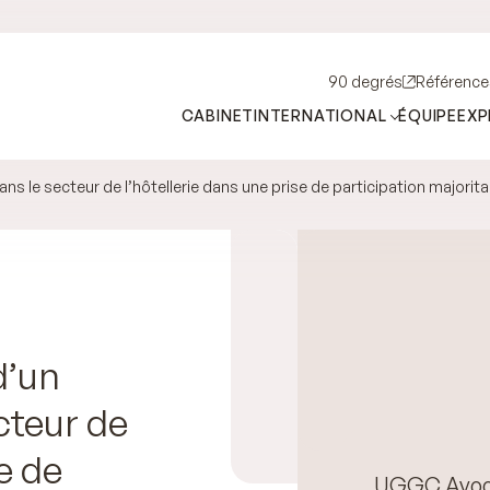
90 degrés
Référence
CABINET
INTERNATIONAL
ÉQUIPE
EXP
 le secteur de l’hôtellerie dans une prise de participation majorita
d’un
cteur de
e de
UGGC Avoca