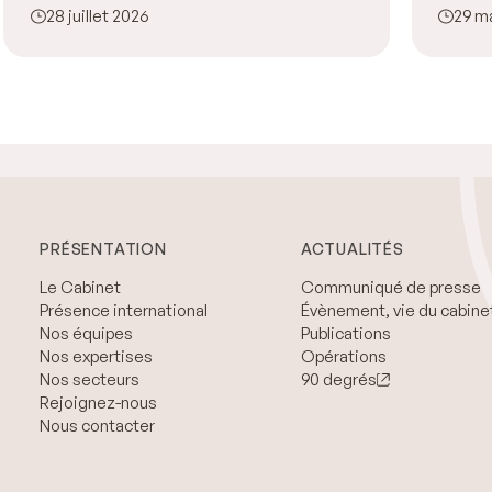
Garden Inn Rome Claridge
Elec
28 juillet 2026
29 m
SOF
PRÉSENTATION
ACTUALITÉS
Le Cabinet
Communiqué de presse
Présence international
Évènement, vie du cabine
Nos équipes
Publications
Nos expertises
Opérations
Nos secteurs
90 degrés
Rejoignez-nous
Nous contacter