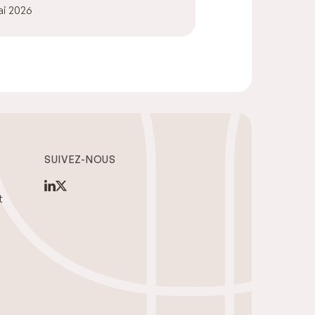
tronique au groupe
ai 2026
IMECA
SUIVEZ-NOUS
t