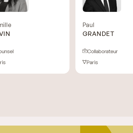
ille
Paul
VIN
GRANDET
ounsel
Collaborateur
ris
Paris