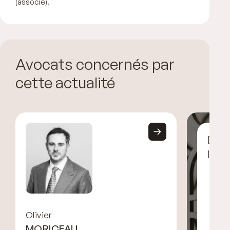
(associé).
Avocats concernés par
cette actualité
Déco
l’éq
Olivier
MORICEAU