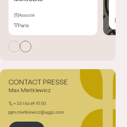
Associé
Décou
Paris
CONTACT PRESSE
Max Mietkiewicz
+ 33 1 56 69 70 00
m.mietkiewicz@uggc.com