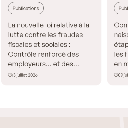
Publications
Publ
La nouvelle loi relative à la
Con
lutte contre les fraudes
nais
fiscales et sociales :
étap
Contrôle renforcé des
les
employeurs… et des
en m
salariés !
l’en
13 juillet 2026
09 ju