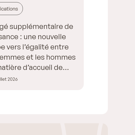
ications
gé supplémentaire de
sance : une nouvelle
e vers l’égalité entre
 femmes et les hommes
atière d’accueil de
fant
illet 2026