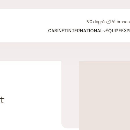
90 degrés
Référence
CABINET
INTERNATIONAL
ÉQUIPE
EXP
t