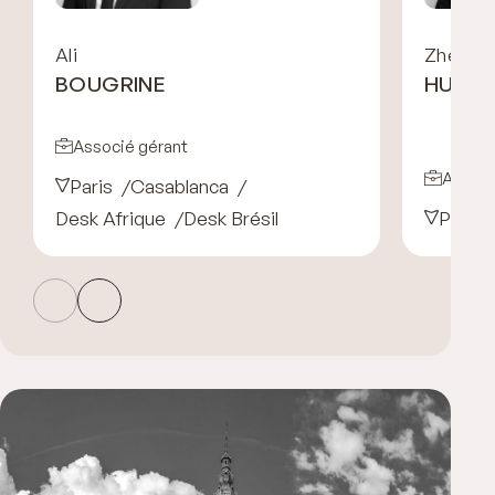
Ali
Zhen
BOUGRINE
HUAN
Associé gérant
Associ
Paris
Casablanca
Desk Afrique
Desk Brésil
Paris