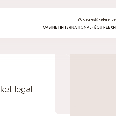
90 degrés
Référence
CABINET
INTERNATIONAL
ÉQUIPE
EXP
ket legal