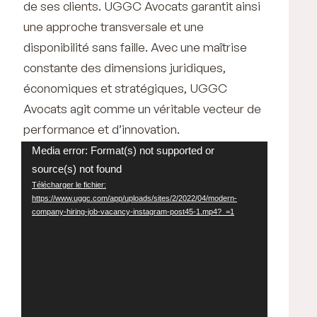
de ses clients. UGGC Avocats garantit ainsi
une approche transversale et une
disponibilité sans faille. Avec une maîtrise
constante des dimensions juridiques,
économiques et stratégiques, UGGC
Avocats agit comme un véritable vecteur de
performance et d’innovation.
Lecteur
Media error: Format(s) not supported or
source(s) not found
vidéo
Télécharger le fichier:
https://www.uggc.com/app/uploads/sites/2/2022/04/modern-
company-hiring-job-vacancy-instagram-post45-1.mp4?_=1