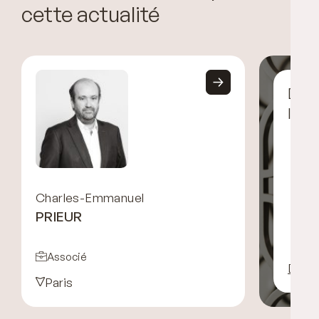
cette actualité
Déco
l’éq
Charles-Emmanuel
PRIEUR
Associé
Décou
Paris