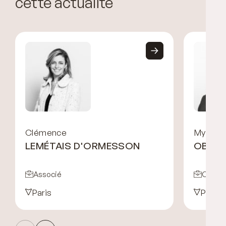
cette actualité
Clémence
Myriam
LEMÉTAIS D'ORMESSON
OBADI
Associé
Collab
Paris
Paris