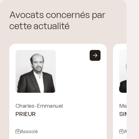
Avocats concernés par
cette actualité
Charles-Emmanuel
Marine
PRIEUR
SIMO
Associé
Associ