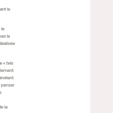
ant le
 le
as la
déalisée
he
« tels
ralement
révélant
à penser
s
de la