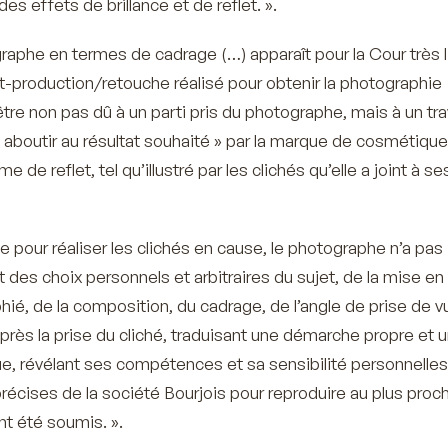
s effets de brillance et de reflet. ».
graphe en termes de cadrage (…) apparaît pour la Cour très l
ost-production/retouche réalisé pour obtenir la photographie
tre non pas dû à un parti pris du photographe, mais à un tra
aboutir au résultat souhaité »
par la marque de cosmétique
de reflet, tel qu’illustré par les clichés qu’elle a joint à se
que pour réaliser les clichés en cause, le photographe n’a pas
ait des choix personnels et arbitraires du sujet, de la mise e
hié, de la composition, du cadrage, de l’angle de prise de v
près la prise du cliché, traduisant une démarche propre et 
e, révélant ses compétences et sa sensibilité personnelles. 
 précises de la société Bourjois pour reproduire au plus proc
nt été soumis. ».