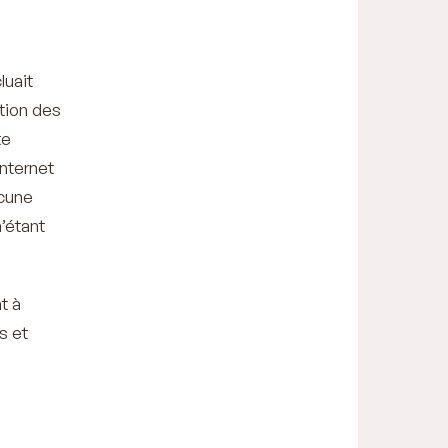
luait
sation des
te
internet
cune
n’étant
t à
s et