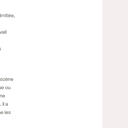
imitée,
vail
s
n scène
ue ou
une
Il a
he les