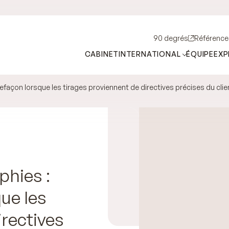
90 degrés
Référence
CABINET
INTERNATIONAL
ÉQUIPE
EXP
çon lorsque les tirages proviennent de directives précises du clie
hies :
ue les
irectives