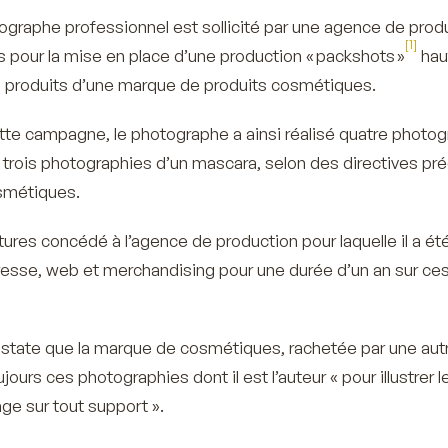
ographe professionnel est sollicité par une agence de prod
[1]
es pour la mise en place d’une production « packshots »
hau
s produits d’une marque de produits cosmétiques.
tte campagne, le photographe a ainsi réalisé quatre photo
t trois photographies d’un mascara, selon des directives pr
smétiques.
tures concédé à l’agence de production pour laquelle il a ét
 presse, web et merchandising pour une durée d’un an sur ce
onstate que la marque de cosmétiques, rachetée par une aut
ujours ces photographies dont il est l’auteur
« pour illustrer l
ge sur tout support ».