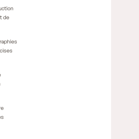
uction
t de
graphies
écises
é
s
re
es