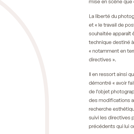
mise en scène que de
La liberté du photo
et
« le travail de p
souhaitée apparaît ê
technique destiné à 
« notamment en terme 
directives ».
Il en ressort ainsi 
démontré
« avoir f
de l’objet photograp
des modifications a
recherche esthétiqu
suivi les directives
précédents qui lui o