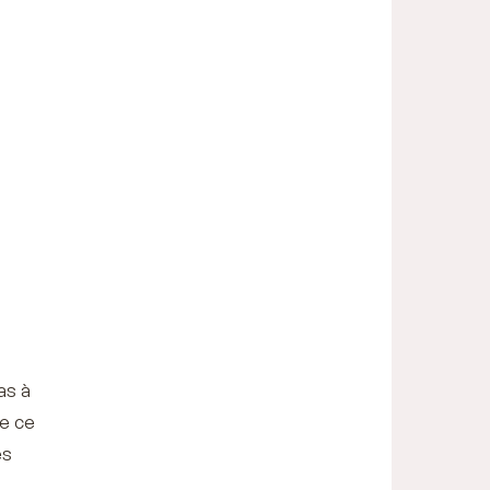
as à
re ce
es