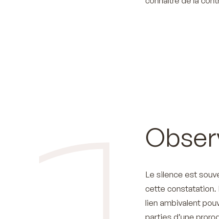
connaître de la contr
Obser
Le silence est souve
cette constatation. L
lien ambivalent pouv
parties d’une proro