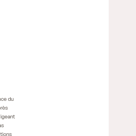
nce du
près
ligeant
as
itions