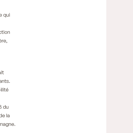
e qui
ction
ère,
it
ants.
lité
8 du
de la
emagne.