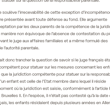
 statuer sur la question de la responsabilité parentale.
e soulève l’irrecevabilité de cette exception d’incompétenc
être présentée avant toute défense au fond. Elle argumente
eptation par les deux parents de la compétence de la juridi
e manière non équivoque de l’absence de contestation du p
vant le juge aux affaires familiales et a même formulé des
 l’autorité parentale.
it donc trancher la question de savoir si le juge français éta
compétent pour statuer sur les mesures concernant les enf
d que la juridiction compétente pour statuer sur la responsabi
d’un enfant est celle de l’Etat membre dans lequel il réside
ment où la juridiction est saisie, conformément à l’article 
uxelles II. En l’espèce, il n’était pas contesté qu’à la date 
nçais, les enfants résidaient depuis plusieurs années en All