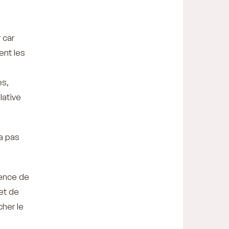
 car
ent les
es,
lative
’a pas
ience de
 et de
cher le