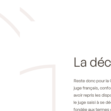
La déc
Reste donc pour la
juge français, confo
avoir repris les dis
le juge saisi à se 
fondée aux termes d