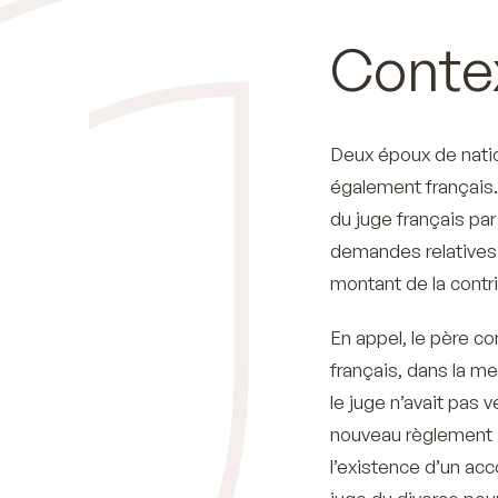
Contex
Deux époux de natio
également français.
du juge français par 
demandes relatives a
montant de la contri
En appel, le père c
français, dans la m
le juge n’avait pas v
nouveau règlement B
l’existence d’un a