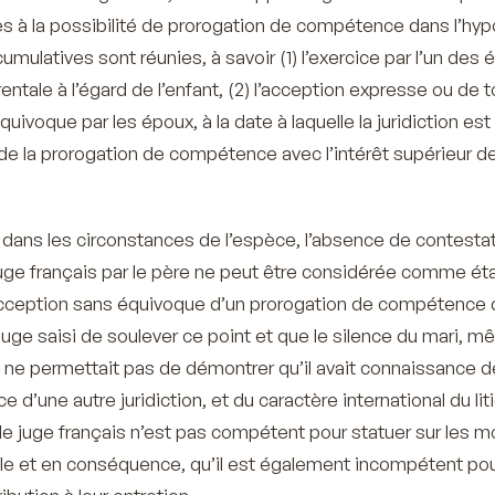
tives à la possibilité de prorogation de compétence dans l’hy
cumulatives sont réunies, à savoir (1) l’exercice par l’un des
rentale à l’égard de l’enfant, (2) l’acception expresse ou de 
uivoque par les époux, à la date à laquelle la juridiction est
 de la prorogation de compétence avec l’intérêt supérieur d
dans les circonstances de l’espèce, l’absence de contesta
ge français par le père ne peut être considérée comme ét
acception sans équivoque d’un prorogation de compétence 
 juge saisi de soulever ce point et que le silence du mari, 
, ne permettait pas de démontrer qu’il avait connaissance d
d’une autre juridiction, et du caractère international du lit
le juge français n’est pas compétent pour statuer sur les m
tale et en conséquence, qu’il est également incompétent po