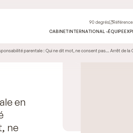
90 degrés
Référence
CABINET
INTERNATIONAL
ÉQUIPE
EXP
nsabilité parentale : Qui ne dit mot, ne consent pas… Arrêt de la Cou
ale en
é
t, ne