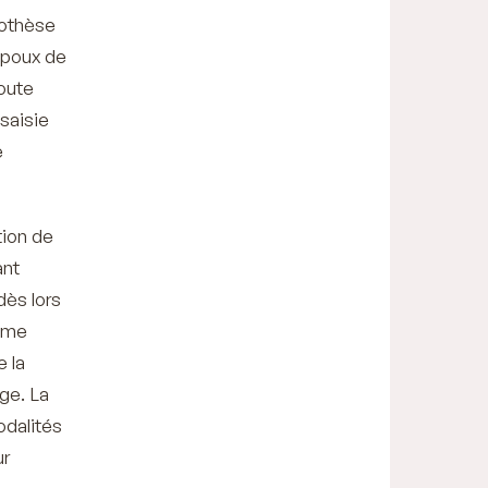
pothèse
 époux de
toute
 saisie
e
tion de
ant
dès lors
même
e la
ige. La
odalités
ur