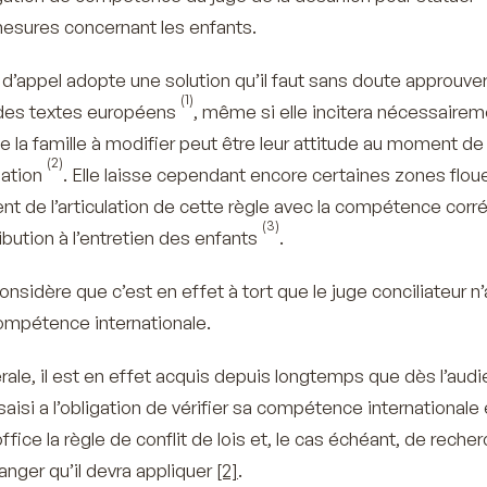
esures concernant les enfants.
 d’appel adopte une solution qu’il faut sans doute approuver
(1)
 des textes européens
, même si elle incitera nécessairem
de la famille à modifier peut être leur attitude au moment de
(2)
iation
. Elle laisse cependant encore certaines zones flou
t de l’articulation de cette règle avec la compétence corré
(3)
bution à l’entretien des enfants
.
nsidère que c’est en effet à tort que le juge conciliateur n
compétence internationale.
ale, il est en effet acquis depuis longtemps que dès l’aud
 saisi a l’obligation de vérifier sa compétence internationale
fice la règle de conflit de lois et, le cas échéant, de recher
anger qu’il devra appliquer
[2]
.