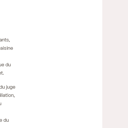
ants,
saisine
que du
t.
du juge
iation,
u
e du