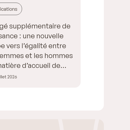
ications
gé supplémentaire de
sance : une nouvelle
e vers l’égalité entre
 femmes et les hommes
atière d’accueil de
fant
illet 2026