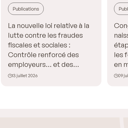
Publications
Publ
La nouvelle loi relative à la
Con
lutte contre les fraudes
nais
fiscales et sociales :
étap
Contrôle renforcé des
les
employeurs… et des
en m
salariés !
l’en
13 juillet 2026
09 ju