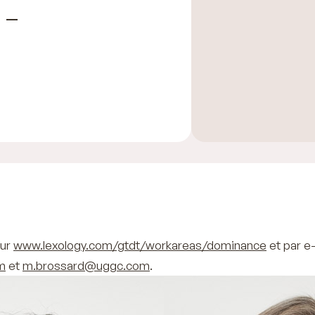
 –
sur
www.lexology.com/gtdt/workareas/dominance
et par e-
m
et
m.brossard@uggc.com
.