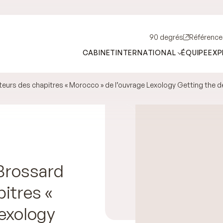
90 degrés
Référence
CABINET
INTERNATIONAL
ÉQUIPE
EXP
uteurs des chapitres « Morocco » de l’ouvrage Lexology Getting the 
 Brossard
itres «
Lexology