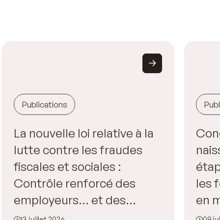
Publications
Publ
La nouvelle loi relative à la
Con
lutte contre les fraudes
nais
fiscales et sociales :
étap
Contrôle renforcé des
les
employeurs… et des
en m
salariés !
l’en
13 juillet 2026
09 ju