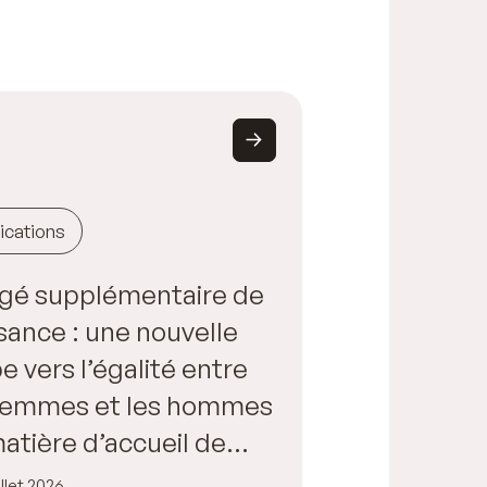
ications
gé supplémentaire de
sance : une nouvelle
e vers l’égalité entre
 femmes et les hommes
atière d’accueil de
fant
illet 2026