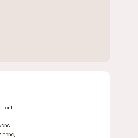
s
, ont
vons
zienne,