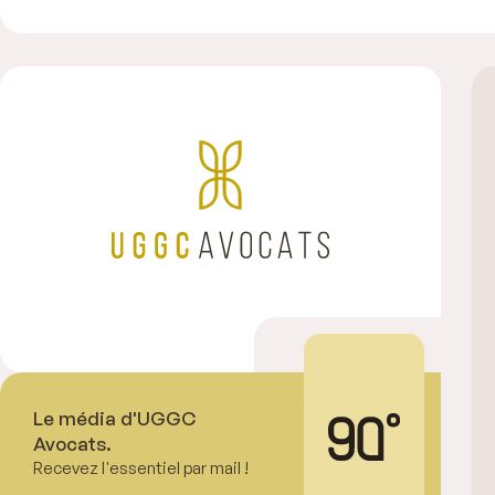
Le média d'UGGC
Avocats.
Recevez l'essentiel par mail !