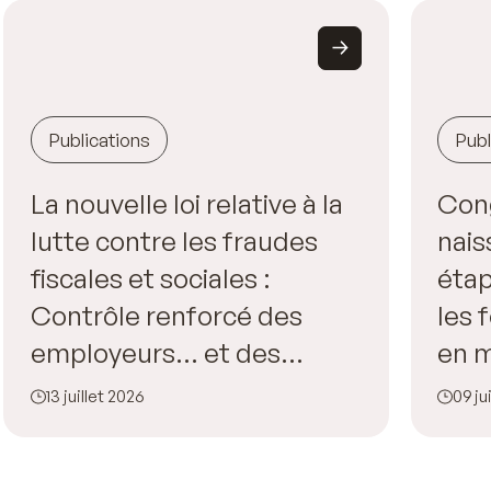
Publications
Publ
La nouvelle loi relative à la
Con
lutte contre les fraudes
nais
fiscales et sociales :
étap
Contrôle renforcé des
les
employeurs… et des
en m
salariés !
l’en
13 juillet 2026
09 ju