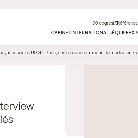
90 degrés
Référence
CABINET
INTERNATIONAL
ÉQUIPE
EXP
 Khayat associés UGGC Paris, sur les concentrations de médias en Fr
nterview
iés