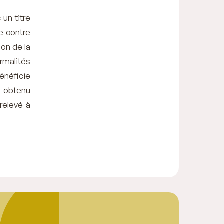
un titre
re contre
ion de la
rmalités
bénéficie
i obtenu
relevé à