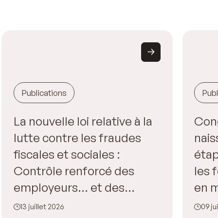
Publications
Publ
La nouvelle loi relative à la
Con
lutte contre les fraudes
nais
fiscales et sociales :
étap
Contrôle renforcé des
les
employeurs… et des
en m
salariés !
l’en
13 juillet 2026
09 ju