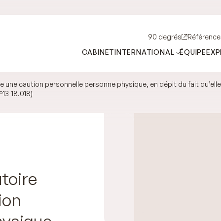
90 degrés
Référence
CABINET
INTERNATIONAL
ÉQUIPE
EXP
e une caution personnelle personne physique, en dépit du fait qu’ell
°13-18.018)
utoire
ion
ysique,