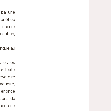
 par une
bénéfice
 inscrire
caution,
anque au
 civiles
er texte
rvatoire
aducité,
d énonce
tions du
ances ne