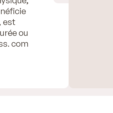
énéficie
, est
urée ou
ass. com