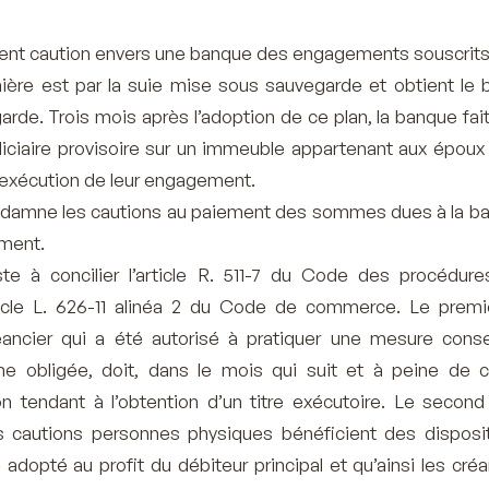
ent caution envers une banque des engagements souscrits
nière est par la suie mise sous sauvegarde et obtient le 
rde. Trois mois après l’adoption de ce plan, la banque fait
iciaire provisoire sur un immeuble appartenant aux époux 
 exécution de leur engagement.
ndamne les cautions au paiement des sommes dues à la b
ement.
ste à concilier l’article R. 511-7 du Code des procédures
rticle L. 626-11 alinéa 2 du Code de commerce. Le premi
ancier qui a été autorisé à pratiquer une mesure conse
e obligée, doit, dans le mois qui suit et à peine de c
ion tendant à l’obtention d’un titre exécutoire. Le secon
 cautions personnes physiques bénéficient des disposi
adopté au profit du débiteur principal et qu’ainsi les cré