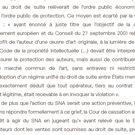
atif au droit de suite relèverait de l’ordre public écono
 l’ordre public de protection. Ce moyen est écarté par la
 : « ayant énoncé à juste titre que l’objectif de la d
ement européen et du Conseil du 27 septembre 2001 rel
ofit de l’auteur d’une œuvre d’art originale, à la lumière de
u Code de la propriété intellectuelle (…) devait être interpré
surer la protection des auteurs, mais aussi de contribue
u marché commun de l’art, sans entraves ni restrict
doption d’un régime unifié du droit de suite entre États me
exactement déduit que tout opérateur, tiers au contrat li
êt légitime, était recevable à en invoquer la violation ».
 de plus que l’action du SNA serait une action préventive, 
ans répondre formellement à ce grief, la Cour de cassation a
térêt à agir du SNA en jugeant qu’« ayant relevé que le 
teurs dont les ventes sont soumises au droit de suite, pr