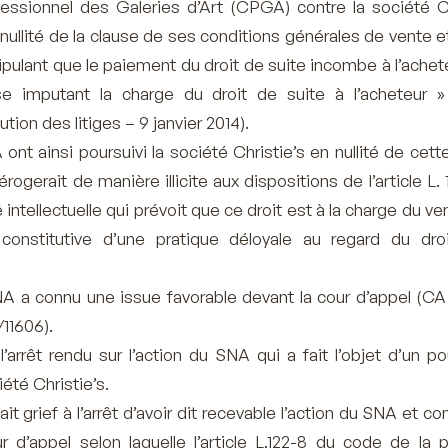
essionnel des Galeries d’Art (CPGA) contre la société Ch
a nullité de la clause de ses conditions générales de vente 
pulant que le paiement du droit de suite incombe à l’achete
se imputant la charge du droit de suite à l’acheteur 
tion des litiges – 9 janvier 2014).
nt ainsi poursuivi la société Christie’s en nullité de cett
érogerait de manière illicite aux dispositions de l’article L.
 intellectuelle qui prévoit que ce droit est à la charge du ve
constitutive d’une pratique déloyale au regard du dro
NA a connu une issue favorable devant la cour d’appel (CA 
11606).
’arrêt rendu sur l’action du SNA qui a fait l’objet d’un po
iété Christie’s.
t grief à l’arrêt d’avoir dit recevable l’action du SNA et co
 d’appel selon laquelle l’article L.122-8 du code de la p