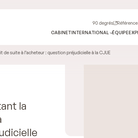
90 degrés
Référence
CABINET
INTERNATIONAL
ÉQUIPE
EXP
t de suite à l’acheteur : question préjudicielle à la CJUE
ant la
à
udicielle