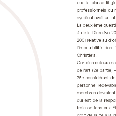
que la clause litig
professionnels du m
syndicat avait un int
La deuxième question
4 de la Directive 
2001 relative au dro
l’imputabilité des
Christie’s.
Certains auteurs es
de l’art (2e partie)
25e considérant de l
personne redevable
membres devraient a
qui est de la respo
trois options aux 
droit de suite à la