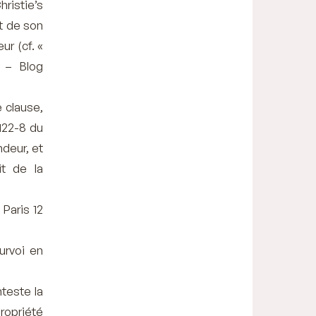
ristie’s
et de son
ur (cf. «
» – Blog
e clause,
 122-8 du
ndeur, et
it de la
Paris 12
urvoi en
nteste la
ropriété