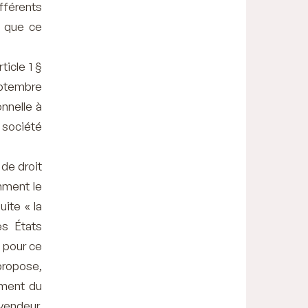
fférents
, que ce
ticle 1 §
eptembre
onnelle à
 société
de droit
amment le
uite « la
es États
e pour ce
propose,
ement du
 vendeur,