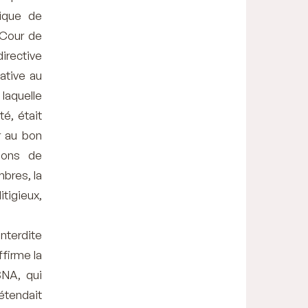
mique de
 Cour de
irective
ative au
 laquelle
té, était
r au bon
ions de
mbres, la
tigieux,
interdite
ffirme la
SNA, qui
étendait