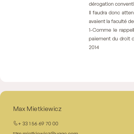
dérogation conventio
Il faudra donc atten
avaient la faculté d
1-Comme le rappelle
paiement du droit d
2014
Max Mietkiewicz
+ 33 1 56 69 70 00
m.mietkiewicz@uggc.com