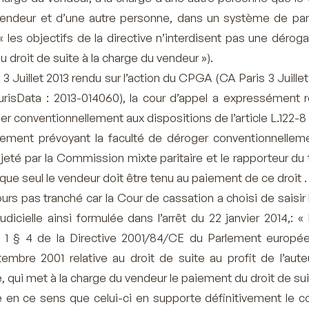
vendeur et d’une autre personne, dans un système de pa
 les objectifs de la directive n’interdisent pas une déroga
 droit de suite à la charge du vendeur »).
 3 Juillet 2013 rendu sur l’action du CPGA (CA Paris 3 Juille
risData : 2013-014060), la cour d’appel a expressément r
er conventionnellement aux dispositions de l’article L.122-8
ment prévoyant la faculté de déroger conventionnellem
ejeté par la Commission mixte paritaire et le rapporteur du
que seul le vendeur doit être tenu au paiement de ce droit .
ours pas tranché car la Cour de cassation a choisi de saisi
dicielle ainsi formulée dans l’arrêt du 22 janvier 2014,: «
cle 1 § 4 de la Directive 2001/84/CE du Parlement europé
embre 2001 relative au droit de suite au profit de l’aute
e, qui met à la charge du vendeur le paiement du droit de sui
ée en ce sens que celui-ci en supporte définitivement le c