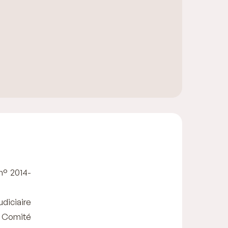
 n° 2014-
diciaire
e Comité