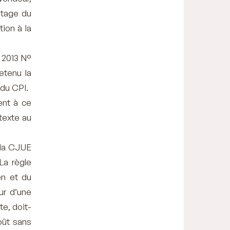
rtage du
tion à la
t 2013 N°
etenu la
 du CPI.
ent à ce
 texte au
r la CJUE
 La règle
en et du
ur d’une
te, doit-
oût sans