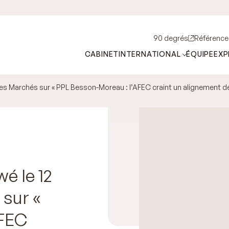
90 degrés
Référence
CABINET
INTERNATIONAL
ÉQUIPE
EXP
 les Marchés sur « PPL Besson-Moreau : l’AFEC craint un alignement de
é le 12
 sur «
AFEC