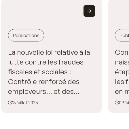
Publications
Publ
La nouvelle loi relative à la
Con
lutte contre les fraudes
nais
fiscales et sociales :
étap
Contrôle renforcé des
les
employeurs… et des
en m
salariés !
l’en
13 juillet 2026
09 ju