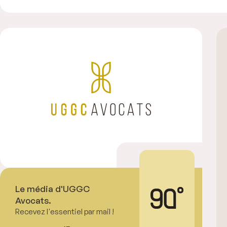
Le média d'UGGC
Avocats.
Recevez l'essentiel par mail !