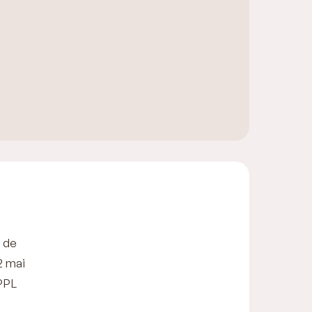
t de
2 mai
PPL