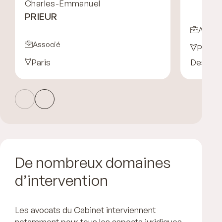
Charles-Emmanuel
PRIEUR
Associ
Associé
Paris
Paris
Desk Af
De nombreux domaines
d’intervention
Les avocats du Cabinet interviennent
notamment pour tous les aspects juridiques