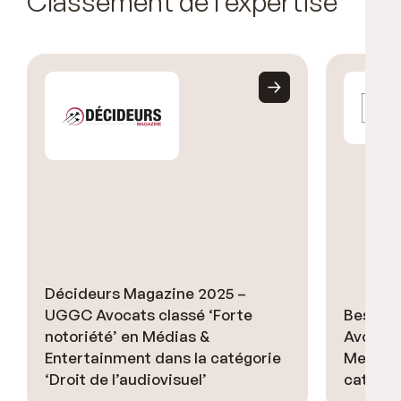
Classement de l’expertise
Décideurs Magazine 2025 –
UGGC Avocats classé ‘Forte
Best L
notoriété’ en Médias &
Avocats
Entertainment dans la catégorie
Metropol
‘Droit de l’audiovisuel’
catégor