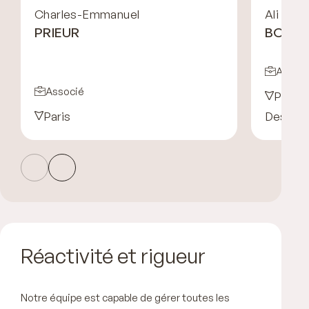
Charles-Emmanuel
Ali
PRIEUR
BOUGR
Associ
Associé
Paris
Paris
Desk Af
Réactivité et rigueur
Notre équipe est capable de gérer toutes les