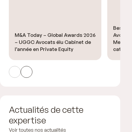
Best L
M&A Today – Global Awards 2026
Avocats
– UGGC Avocats élu Cabinet de
Metropol
l’année en Private Equity
catégor
Actualités de cette
expertise
Voir toutes nos actualités