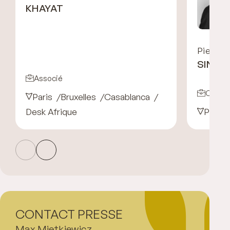
KHAYAT
Pierre
SINQU
Associé
Collab
Paris
Bruxelles
Casablanca
Desk Afrique
Paris
CONTACT PRESSE
Max Mietkiewicz