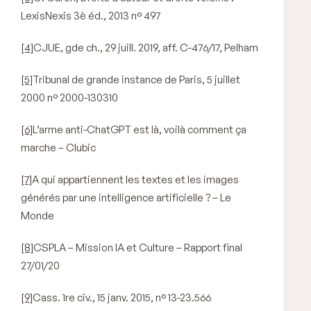
LexisNexis 3è éd., 2013 n° 497
[4]
CJUE, gde ch., 29 juill. 2019, aff. C-476/17, Pelham
[5]
Tribunal de grande instance de Paris, 5 juillet
2000 n° 2000-130310
[6]
L’arme anti-ChatGPT est là, voilà comment ça
marche – Clubic
[7]
A qui appartiennent les textes et les images
générés par une intelligence artificielle ? – Le
Monde
[8]
CSPLA – Mission IA et Culture – Rapport final
27/01/20
[9]
Cass. 1re civ., 15 janv. 2015, n° 13-23.566