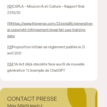
[10]
CSPLA – Mission IA et Culture – Rapport final
27/01/20
[11]https://www.theverge.com/23444685/generative-
ai-copyright-infringement-legal-fair-use-training-
data
[12]
Proposition initiale de règlement publiée le 21
avril 2021
[13]
L’IA Act déjà obsolète face aux IS de nouvelle
génération ? L’exemple de ChatGPT
CONTACT PRESSE
Max Mietkiewicz