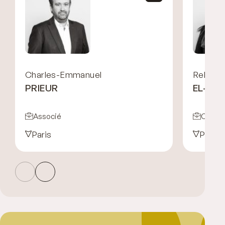
Charles-Emmanuel
Rebecc
PRIEUR
EL-HA
Associé
Collab
Paris
Paris