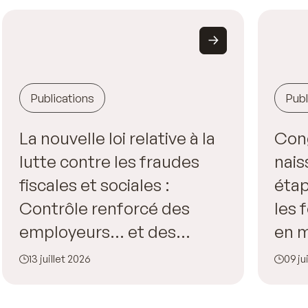
Publications
Publ
La nouvelle loi relative à la
Con
lutte contre les fraudes
nais
fiscales et sociales :
étap
Contrôle renforcé des
les
employeurs… et des
en m
salariés !
l’en
13 juillet 2026
09 ju