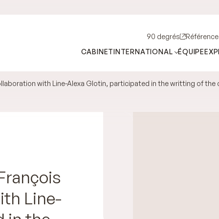
90 degrés
Référence
CABINET
INTERNATIONAL
ÉQUIPE
EXP
aboration with Line-Alexa Glotin, participated in the writting of the
François
ith Line-
d in the