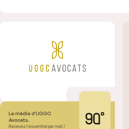
Le média d'UGGC
Avocats.
Recevez l'essentiel par mail !