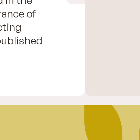
rance of
cting
published