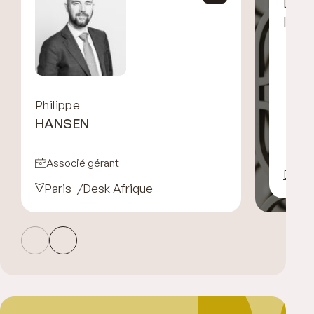
Déco
l’éq
Philippe
HANSEN
Associé gérant
Décou
Paris
Desk Afrique