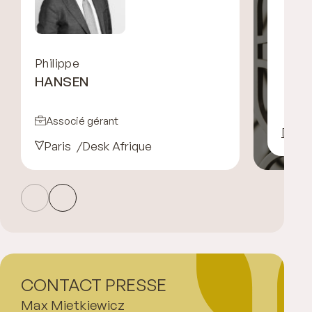
Philippe
HANSEN
Associé gérant
Décou
Paris
Desk Afrique
CONTACT PRESSE
Max Mietkiewicz