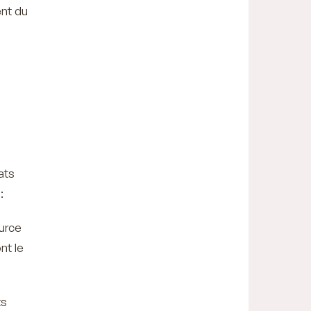
ent du
ats
:
ource
nt le
ts