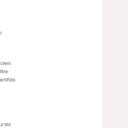
s
nciers
être
ertifiés
r les