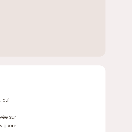
, qui
vée sur
 vigueur