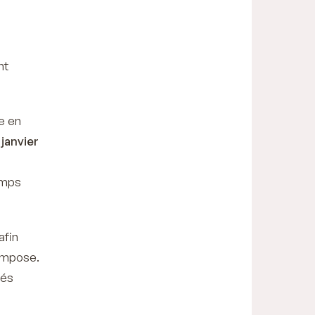
nt
e en
janvier
emps
afin
 impose.
hés