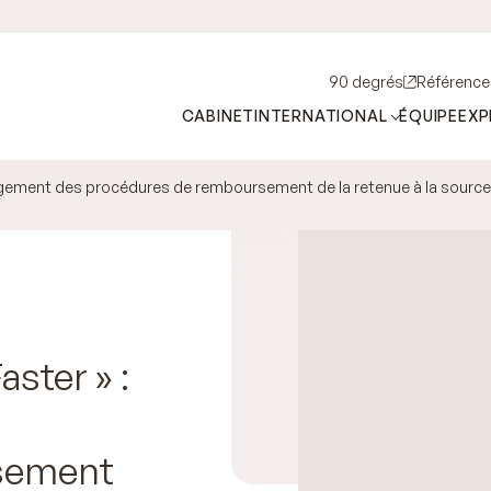
90 degrés
Référence
CABINET
INTERNATIONAL
ÉQUIPE
EXP
 allègement des procédures de remboursement de la retenue à la source
aster » :
sement