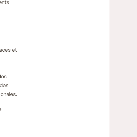
ments
caces et
les
 des
ionales.
e