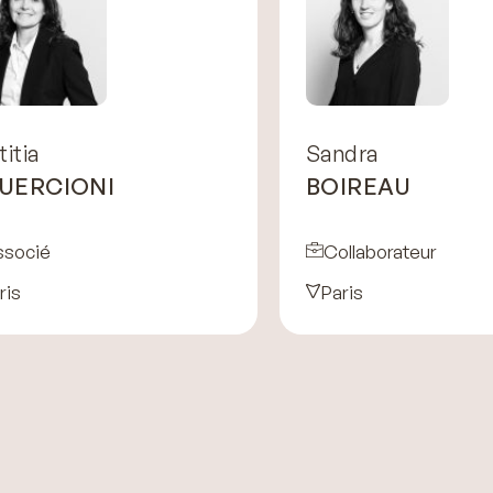
titia
Sandra
UERCIONI
BOIREAU
ssocié
Collaborateur
ris
Paris