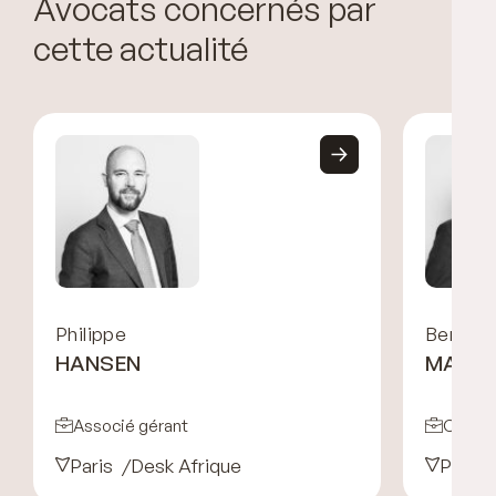
Avocats concernés par
cette actualité
Philippe
Benoit
HANSEN
MARX
Associé gérant
Couns
Paris
Desk Afrique
Paris