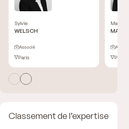
Sylvie
Malka
WELSCH
MARCI
Associé
Associ
Paris
Paris
Classement de l’expertise