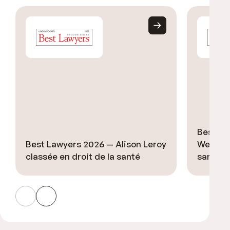
Best La
Best Lawyers 2026 — Alison Leroy
Welsch 
classée en droit de la santé
santé