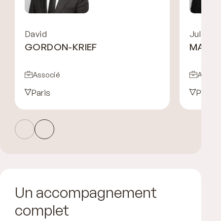
David
Julien
GORDON-KRIEF
MAYE
Associé
Associ
Paris
Paris
Un accompagnement
complet