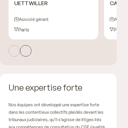
UETTWILLER
CARRE
Associé gérant
Associ
Paris
Paris
Une expertise forte
Nos équipes ont développé une expertise forte
dans les contentieux collectifs plaidés devant les
tribunaux judiciaires, qu’il s’agisse de litiges liés
aux compétences de consultation du CSE (qualité