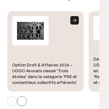
Décideu
Option Droit & Affaires 2026 –
UGGC Av
UGGC Avocats classé ‘Trois
en Droi
étoiles’ dans la catégorie ‘PSE et
‘Restru
contentieux collectifs afférents’
et cont