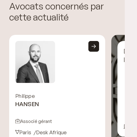
Avocats concernés par
cette actualité
Déco
l’éq
Philippe
HANSEN
Associé gérant
Décou
Paris
Desk Afrique